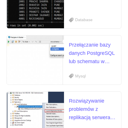
Database
Przełączanie bazy
danych PostgreSQL
lub schematu w
DataGrip JetBrains
Mysql
Rozwiązywanie
problemów z
replikacją serwera
SQL