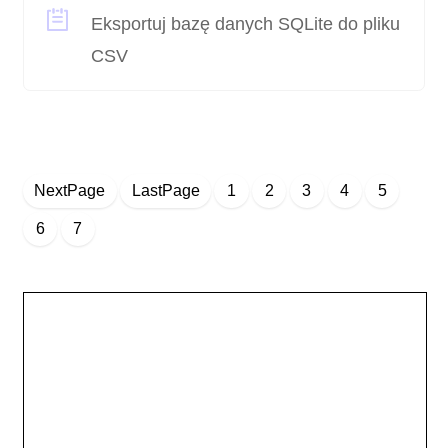
Eksportuj bazę danych SQLite do pliku
CSV
NextPage
LastPage
1
2
3
4
5
6
7