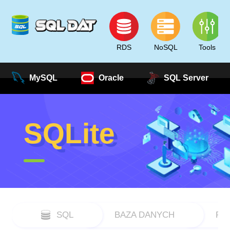
RDS
NoSQL
Tools
MySQL
Oracle
SQL Server
SQLite
SQL
BAZA DANYCH
RD