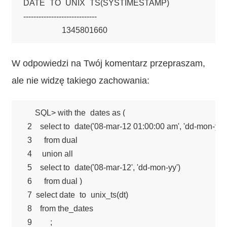
DATE_TO_UNIX_TS(SYSTIMESTAMP)

-----------------------------

W odpowiedzi na Twój komentarz przepraszam,
ale nie widzę takiego zachowania:
SQL> with the_dates as (

  2    select to_date('08-mar-12 01:00:00 am', 'dd-mon-yy h
  3      from dual

  4     union all

  5    select to_date('08-mar-12', 'dd-mon-yy')

  6      from dual )

  7  select date_to_unix_ts(dt)

  8    from the_dates

  9         ;
