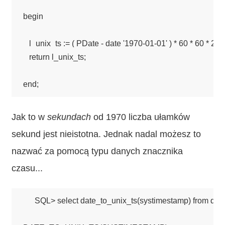
begin

   l_unix_ts := ( PDate - date '1970-01-01' ) * 60 * 60 * 24;

   return l_unix_ts;

Jak to w
sekundach
od 1970 liczba ułamków
sekund jest nieistotna. Jednak nadal możesz to
nazwać za pomocą typu danych znacznika
czasu...
SQL> select date_to_unix_ts(systimestamp) from dual;