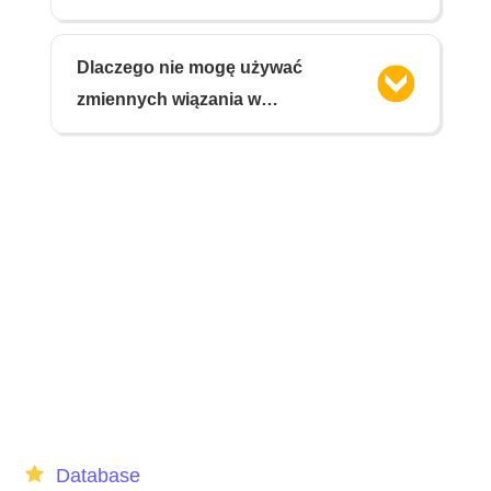
Mavericks
Dlaczego nie mogę używać
zmiennych wiązania w
instrukcjach DDL/SCL w
dynamicznym SQL?
Database