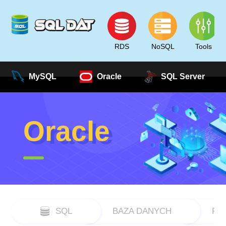
RDS
NoSQL
Tools
MySQL
Oracle
SQL Server
Oracle
SQL
BAZA DANYCH
RD