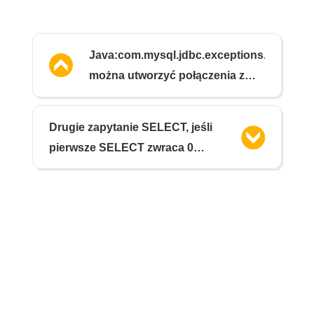
Java:com.mysql.jdbc.exceptions.jdbc4.
można utworzyć połączenia z
serwerem bazy danych
Drugie zapytanie SELECT, jeśli
pierwsze SELECT zwraca 0
wierszy