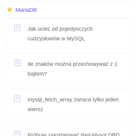
MariaDB
Jak uciec od pojedynczych
cudzysłowów w MySQL
Ile znaków można przechowywać z 1
bajtem?
mysql_fetch_array zwraca tylko jeden
wiersz
Próbuję zainstalować Perl-Mysql DBD,